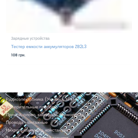
Зарядные устройства
Тестер емкости аккумуляторов ZB2L3
108
грн.
Радиоэлектроника (Украина, Китай)
Измерительные приборы
Припой, олово, канифоль, термопаста
Провода монтажные
Нихром, манганин, константан
Запчасти для бытовой техники: