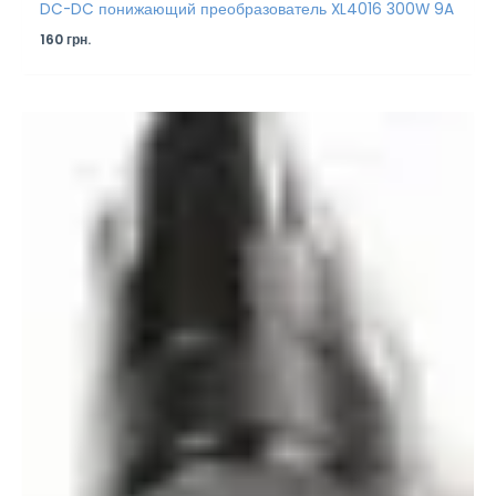
DC-DC понижающий преобразователь XL4016 300W 9A
160
грн.