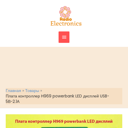
Перейти
ГЛАВНОЕ
к
МЕНЮ
содержимому
Главная
Товары
Плата контроллер H969 powerbank LED дисплей USB-
5В-2.1А