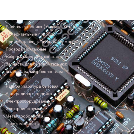
Радиоэлектроника (Украина, Китай)
Измерительные приборы
Припой, олово, канифоль, термопаста
Провода монтажные
Нихром, манганин, константан
Запчасти для бытовой техники:
пылесосам, микроволновкам
Радиоаппаратура бытовая
Авто радиоэлектроника
Электрооборудование
Электроинструмент
Металлообработка
Радикомпоненты