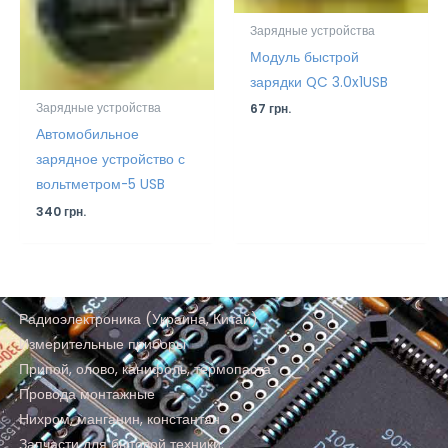
Зарядные устройства
Модуль быстрой
зарядки QC 3.0x1USB
Зарядные устройства
67
грн.
Автомобильное
зарядное устройство с
вольтметром-5 USB
340
грн.
Радиоэлектроника (Украина, Китай)
Измерительные приборы
Припой, олово, канифоль, термопаста
Провода монтажные
Нихром, манганин, константан
Запчасти для бытовой техники: