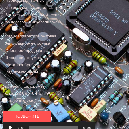
Провода монтажные
Нихром, манганин, константан
Запчасти для бытовой техники:
пылесосам, микроволновкам
Радиоаппаратура бытовая
Авто радиоэлектроника
Электрооборудование
Электроинструмент
Металлообработка
Радикомпоненты
Украина, г. Запорожье
Телефон: 096-611-04-90
почта: web_vse@ukr.net
ПОЗВОНИТЬ
Аудиоплеер
00:00
00:00