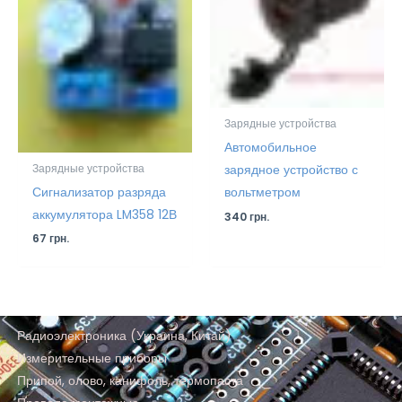
Зарядные устройства
Автомобильное
зарядное устройство с
Зарядные устройства
Сигнализатор разряда
вольтметром
аккумулятора LM358 12В
340
грн.
67
грн.
Радиоэлектроника (Украина, Китай)
Измерительные приборы
Припой, олово, канифоль, термопаста