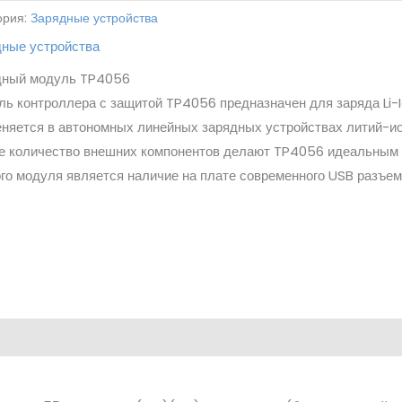
ория:
Зарядные устройства
дные устройства
дный модуль TP4056
ь контроллера с защитой TP4056 предназначен для заряда Li-
няется в автономных линейных зарядных устройствах литий-ио
е количество внешних компонентов делают TP4056 идеальным 
го модуля является наличие на плате современного USB разъе