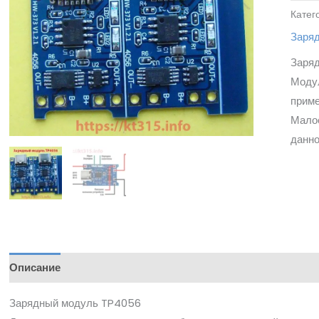
Катег
Заря
Заря
Модул
приме
Мало
данно
Описание
Зарядный модуль TP4056