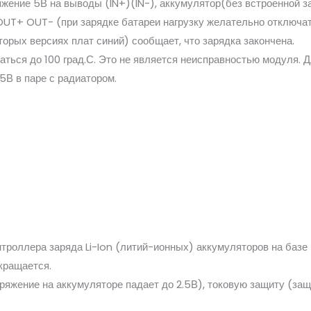
жение 5В на выводы (IN+)(IN-), аккумулятор(без встроенной за
UT+ OUT- (при зарядке батареи нагрузку желательно отключать,
торых версиях плат синий) сообщает, что зарядка закончена.
ться до 100 град.С. Это не является неисправностью модуля.
5В в паре с радиатором.
роллера заряда Li-Ion (литий-ионных) аккумуляторов на базе
кращается.
яжение на аккумуляторе падает до 2.5В), токовую защиту (защ