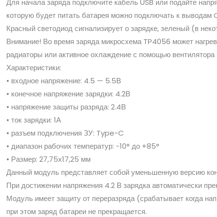
Для начала заряда подключите кабель USB или подайте напря
которую будет питать батарея можно подключать к выводам O
Красный светодиод сигнализирует о зарядке, зеленый (в неко
Внимание! Во время заряда микросхема TP4056 может нагрева
радиаторы или активное охлаждение с помощью вентилятора 
Характеристики:
• входное напряжение: 4.5 — 5.5В
• конечное напряжение зарядки: 4.2В
• напряжение защиты разряда: 2.4В
• ток зарядки: 1А
• разъем подключения ЗУ: Type-C
• диапазон рабочих температур: -10° до +85°
• Размер: 27,75х17,25 мм
Данный модуль представляет собой уменьшенную версию конт
При достижении напряжения 4.2 В зарядка автоматически пре
Модуль имеет защиту от переразряда (срабатывает когда напр
при этом заряд батареи не прекращается.