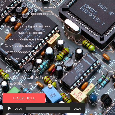
Нихром, манганин, константан
Запчасти для бытовой техники:
пылесосам, микроволновкам
Радиоаппаратура бытовая
Авто радиоэлектроника
Электрооборудование
Электроинструмент
Металлообработка
Радикомпоненты
Украина, г. Запорожье
Телефон: 096-611-04-90
почта: web_vse@ukr.net
ПОЗВОНИТЬ
Аудиоплеер
00:00
00:00