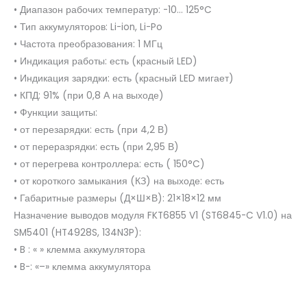
• Диапазон рабочих температур: -10… 125°C
• Тип аккумуляторов: Li-ion, Li-Po
• Частота преобразования: 1 МГц
• Индикация работы: есть (красный LED)
• Индикация зарядки: есть (красный LED мигает)
• КПД: 91% (при 0,8 А на выходе)
• Функции защиты:
• от перезарядки: есть (при 4,2 В)
• от переразрядки: есть (при 2,95 В)
• от перегрева контроллера: есть ( 150°C)
• от короткого замыкания (КЗ) на выходе: есть
• Габаритные размеры (Д×Ш×В): 21×18×12 мм
Назначение выводов модуля FKT6855 V1 (ST6845-C V1.0) на
SM5401 (HT4928S, 134N3P):
• B : « » клемма аккумулятора
• B-: «–» клемма аккумулятора