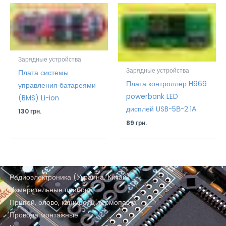
Зарядные устройства
Зарядные устройства
Плата системы
Плата контроллер H969
управления батареями
powerbank LED
(BMS) Li-ion
дисплей USB-5В-2.1А
130
грн.
89
грн.
Радиоэлектроника (Украина, Китай)
Измерительные приборы
Припой, олово, канифоль, термопаста
Провода монтажные