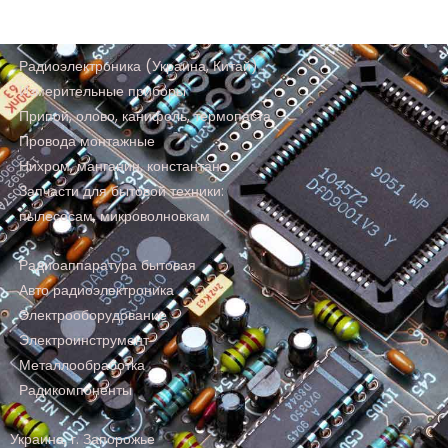
Радиоэлектроника (Украина, Китай)
Измерительные приборы
Припой, олово, канифоль, термопаста
Провода монтажные
Нихром, манганин, константан
Запчасти для бытовой техники:
пылесосам, микроволновкам
Радиоаппаратура бытовая
Авто радиоэлектроника
Электрооборудование
Электроинструмент
Металлообработка
Радикомпоненты
Украина, г. Запорожье