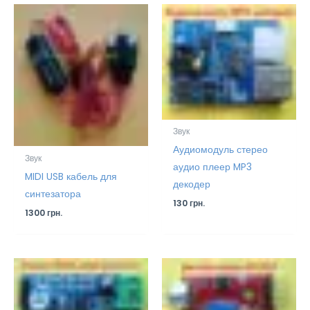
Звук
Аудиомодуль стерео
Звук
аудио плеер MP3
MIDI USB кабель для
декодер
синтезатора
130
грн.
1300
грн.