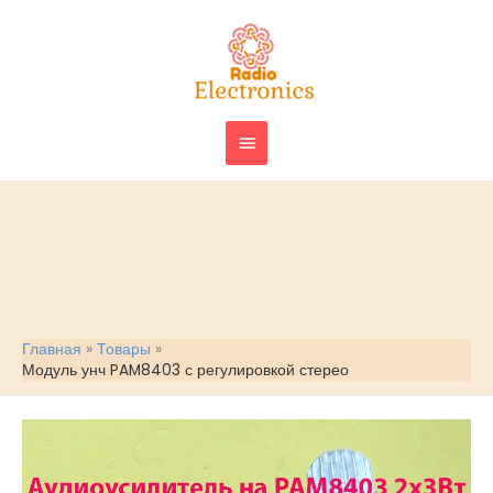
Перейти
ГЛАВНОЕ
к
МЕНЮ
содержимому
Главная
Товары
Модуль унч PAM8403 с регулировкой стерео