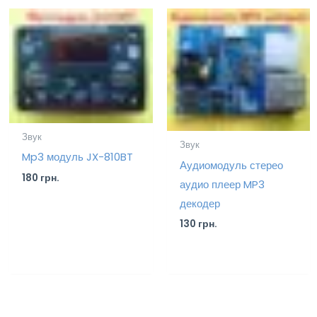
Звук
Звук
Mp3 модуль JX-810BT
Аудиомодуль стерео
180
грн.
аудио плеер MP3
декодер
130
грн.