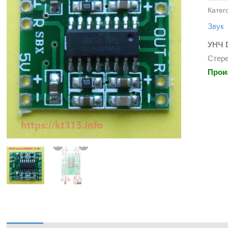
Катег
Звук
УНЧ 
Стере
Прои