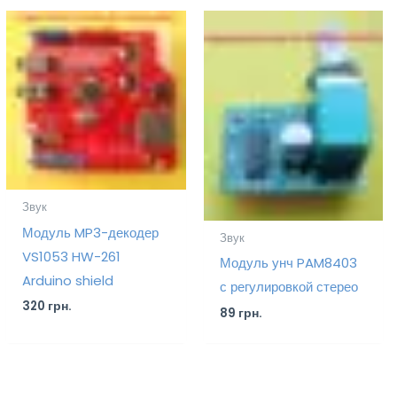
Звук
Модуль MP3-декодер
Звук
VS1053 HW-261
Модуль унч PAM8403
Arduino shield
с регулировкой стерео
320
грн.
89
грн.