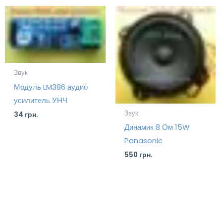
Звук
Модуль LM386 аудио
усилитель УНЧ
Звук
34
грн.
Динамик 8 Ом 15W
Panasonic
550
грн.