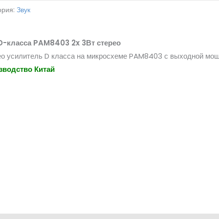
ория:
Звук
D-класса PAM8403 2x 3Вт стерео
о усилитель D класса на микросхеме PAM8403 с выходной мощ
зводство Китай