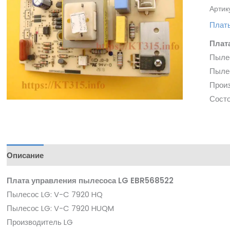
Артик
Плат
Плат
Пыле
Пыле
Прои
Состо
Описание
Плата управления пылесоса LG EBR568522
Пылесос LG: V-C 7920 HQ
Пылесос LG: V-C 7920 HUQM
Производитель LG