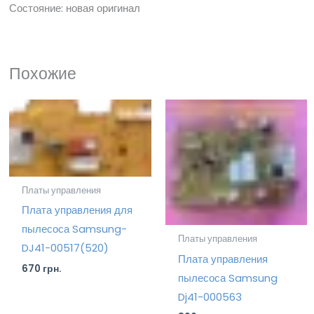
Состояние: новая оригинал
Похожие
Платы управления
Плата управления для
пылесоса Samsung-
Платы управления
DJ41-00517(520)
Плата управления
670
грн.
пылесоса Samsung
Dj41-000563