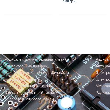
890
грн.
Радиоэлектроника (Украина, Китай)
Радиоап
Измерительные приборы
Авто ра
Припой, олово, канифоль, термопаста
Электро
Провода монтажные
Электро
Нихром, манганин, константан
Металл
Запчасти для бытовой техники:
Радико
пылесосам, микроволновкам