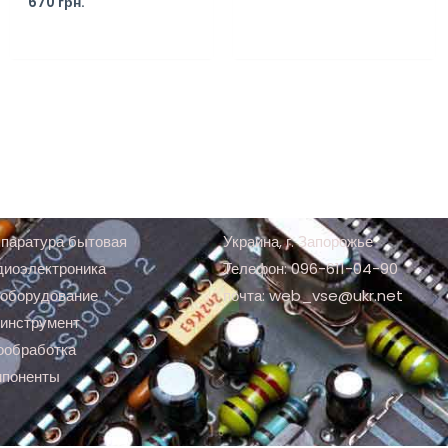
670
грн.
паратура бытовая
Украина, г. Запорожье
диоэлектроника
Телефон: 096-611-04-90
оборудование
почта: web_vse@ukr.net
инструмент
ообработка
мпоненты