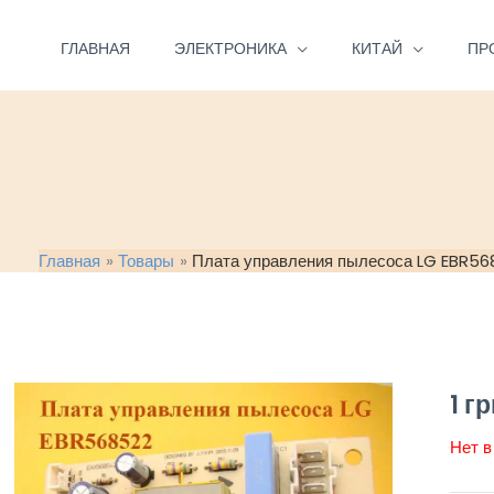
Перейти
к
ГЛАВНАЯ
ЭЛЕКТРОНИКА
КИТАЙ
ПР
содержимому
Главная
Товары
Плата управления пылесоса LG EBR56
1
гр
Нет в