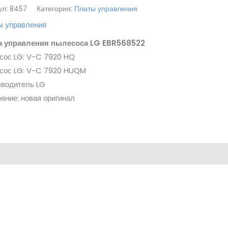
ул:
8457
Категория:
Платы управления
ы управления
а управления пылесоса LG EBR568522
сос LG: V-C 7920 HQ
сос LG: V-C 7920 HUQM
зводитель LG
яние: новая оригинал