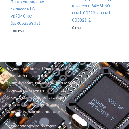
Плата управления
пылесоса SAMSUNG
пылесоса LG
DJ41-00376A (DJ41-
VK70461RC
00382)-2
(EBR65238903)
0
грн.
890
грн.
Радиоэлектроника (Украина, Китай)
Измерительные приборы
Припой, олово, канифоль, термопаста
Провода монтажные
Нихром, манганин, константан
Запчасти для бытовой техники:
пылесосам, микроволновкам
Радиоаппаратура бытовая