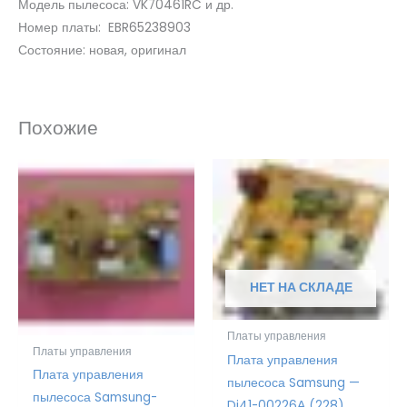
Модель пылесоса: VK70461RC и др.
Номер платы: EBR65238903
Состояние: новая, оригинал
Похожие
НЕТ НА СКЛАДЕ
Платы управления
Платы управления
Плата управления
Плата управления
пылесоса Samsung —
пылесоса Samsung-
Dj41-00226А (228)