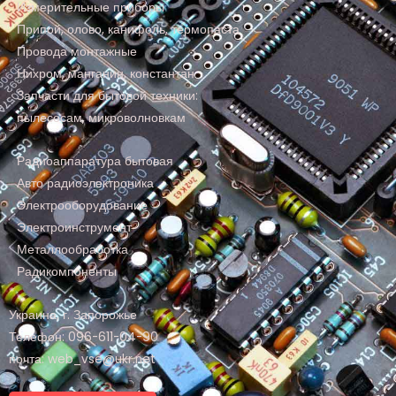
Измерительные приборы
Припой, олово, канифоль, термопаста
Провода монтажные
Нихром, манганин, константан
Запчасти для бытовой техники:
пылесосам, микроволновкам
Радиоаппаратура бытовая
Авто радиоэлектроника
Электрооборудование
Электроинструмент
Металлообработка
Радикомпоненты
Украина, г. Запорожье
Телефон: 096-611-04-90
почта: web_vse@ukr.net