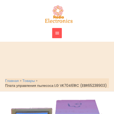
Перейти
ГЛАВНОЕ
к
МЕНЮ
содержимому
Главная
Товары
Плата управления пылесоса LG VK70461RC (EBR65238903)