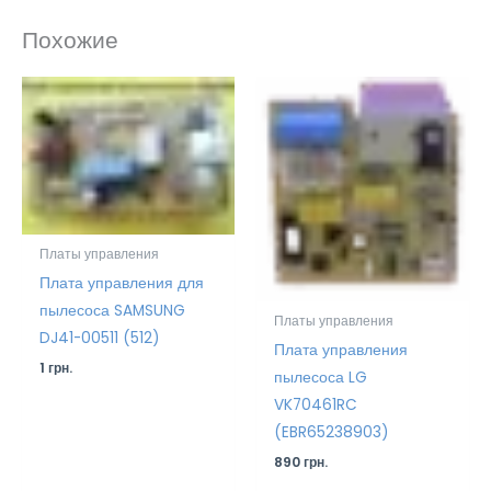
Похожие
Платы управления
Плата управления для
пылесоса SAMSUNG
Платы управления
DJ41-00511 (512)
Плата управления
1
грн.
пылесоса LG
VK70461RC
(EBR65238903)
890
грн.