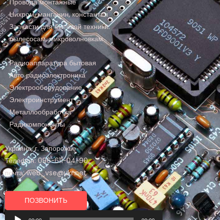
Провода монтажные
Нихром, манганин, константан
Запчасти для бытовой техники:
пылесосам, микроволновкам
Радиоаппаратура бытовая
Авто радиоэлектроника
Электрооборудование
Электроинструмент
Металлообработка
Радикомпоненты
Украина, г. Запорожье
Телефон: 096-611-04-90
почта: web_vse@ukr.net
ПОЗВОНИТЬ
Аудиоплеер