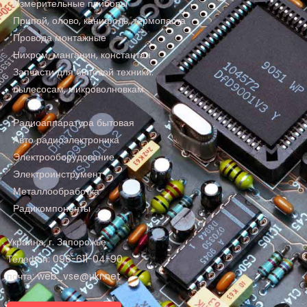
Измерительные приборы
Припой, олово, канифоль, термопаста
Провода монтажные
Нихром, манганин, константан
Запчасти для бытовой техники:
пылесосам, микроволновкам
Радиоаппаратура бытовая
Авто радиоэлектроника
Электрооборудование
Электроинструмент
Металлообработка
Радикомпоненты
Украина, г. Запорожье
Телефон: 096-611-04-90
почта: web_vse@ukr.net