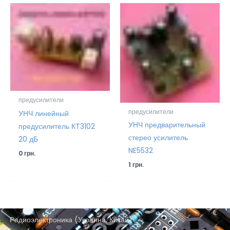
предусилители
предусилители
УНЧ линейный
УНЧ предварительный
предусилитель КТ3102
стерео усилитель
20 дБ
NE5532
0
грн.
1
грн.
Радиоэлектроника (Украина, Китай)