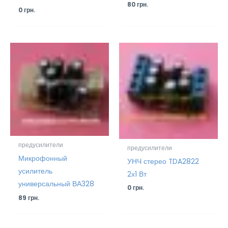
80
грн.
0
грн.
предусилители
предусилители
Микрофонный
УНЧ стерео TDA2822
усилитель
2х1 Вт
универсальный ВА328
0
грн.
89
грн.