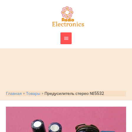
Перейти
ГЛАВНОЕ
к
МЕНЮ
содержимому
Главная
Товары
Предусилитель стерео NE5532