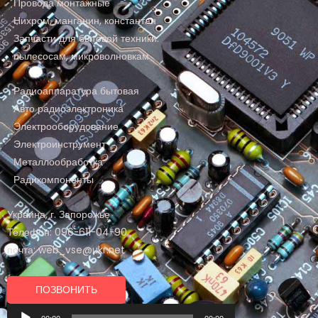
Провода монтажные
Нихром, манганин, константан
Запчасти для бытовой техники:
пылесосам, микроволновкам
Радиоаппаратура бытовая
Авто радиоэлектроника
Электрооборудование
Электроинструмент
Металлообработка
Радикомпоненты
Украина, г. Запорожье
Телефон: 096-611-04-90
почта: web_vse@ukr.net
ПОЗВОНИТЬ
Аудиоплеер