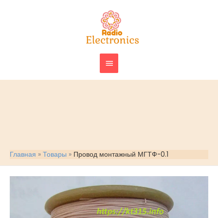
Перейти
ГЛАВНОЕ
к
МЕНЮ
содержимому
Главная
Товары
Провод монтажный МГТФ-0.1