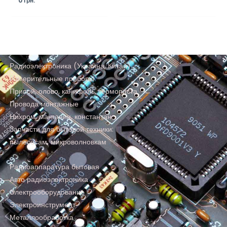
0
грн.
Радиоэлектроника (Украина, Китай)
Измерительные приборы
Припой, олово, канифоль, термопаста
Провода монтажные
Нихром, манганин, константан
Запчасти для бытовой техники:
пылесосам, микроволновкам
Радиоаппаратура бытовая
Авто радиоэлектроника
Электрооборудование
Электроинструмент
Металлообработка