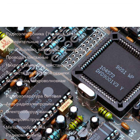
Радиоэлектроника (Украина, Китай)
Измерительные приборы
Припой, олово, канифоль, термопаста
Провода монтажные
Нихром, манганин, константан
Запчасти для бытовой техники:
пылесосам, микроволновкам
Радиоаппаратура бытовая
Авто радиоэлектроника
Электрооборудование
Электроинструмент
Металлообработка
Радикомпоненты