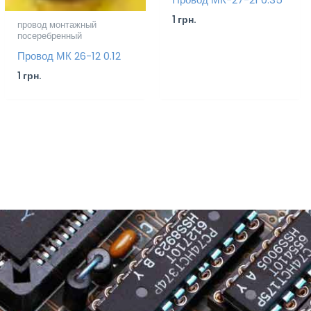
1
грн.
провод монтажный
посеребренный
Провод МК 26-12 0.12
1
грн.