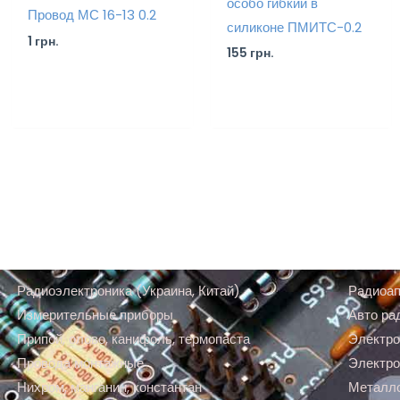
особо гибкий в
Провод МС 16-13 0.2
силиконе ПМИТС-0.2
1
грн.
155
грн.
Радиоэлектроника (Украина, Китай)
Радиоап
Измерительные приборы
Авто ра
Припой, олово, канифоль, термопаста
Электро
Провода монтажные
Электро
Нихром, манганин, константан
Металл