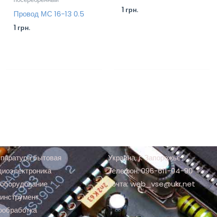
1
грн.
Провод МС 16-13 0.5
1
грн.
паратура бытовая
Украина, г. Запорожье
диоэлектроника
Телефон: 096-611-04-90
оборудование
почта: web_vse@ukr.net
инструмент
ообработка