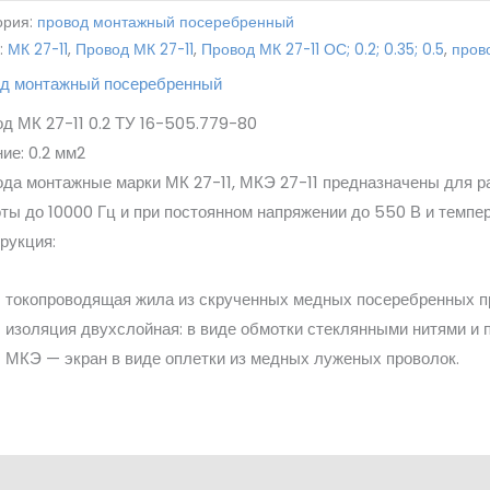
ория:
провод монтажный посеребренный
:
МК 27-11
,
Провод МК 27-11
,
Провод МК 27-11 ОС; 0.2; 0.35; 0.5
,
пров
од монтажный посеребренный
д МК 27-11 0.2 ТУ 16-505.779-80
ие: 0.2 мм2
да монтажные марки МК 27-11, МКЭ 27-11 предназначены для р
ты до 10000 Гц и при постоянном напряжении до 550 В и темпе
рукция:
токопроводящая жила из скрученных медных посеребренных п
изоляция двухслойная: в виде обмотки стеклянными нитями и 
МКЭ — экран в виде оплетки из медных луженых проволок.