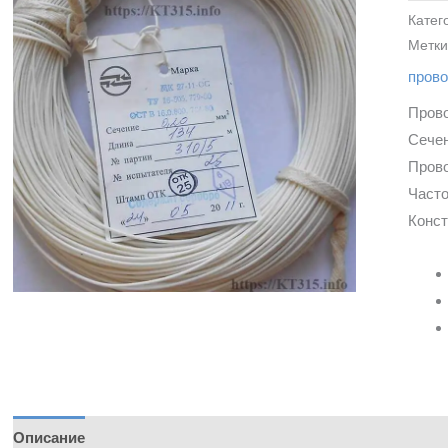
Катег
Метки
пров
Прово
Сечен
Прово
Часто
Конст
Описание