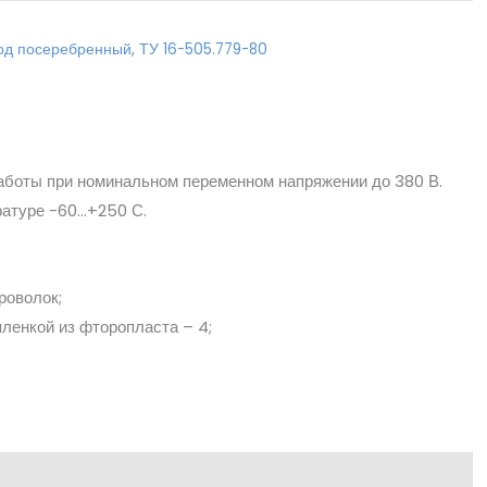
од посеребренный
,
ТУ 16-505.779-80
аботы при номинальном переменном напряжении до 380 В.
ратуре -60…+250 С.
роволок;
пленкой из фторопласта – 4;