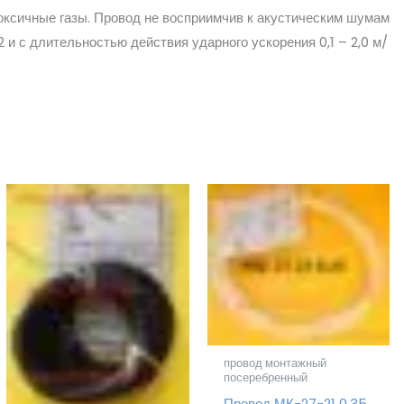
токсичные газы. Провод не восприимчив к акустическим шумам
и с длительностью действия ударного ускорения 0,1 – 2,0 м/
провод монтажный
посеребренный
Провод МК-27-21 0.35