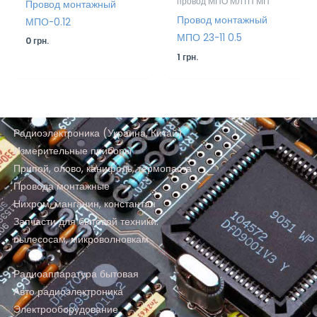
провод МПО МЛТП МП
Провод монтажный
Провод монтажный
МПО-0.12
МПО 23-11 0.5
0
грн.
1
грн.
Радиоэлектроника (Украина, Китай)
Измерительные приборы
Припой, олово, канифоль, термопаста
Провода монтажные
Нихром, манганин, константан
Запчасти для бытовой техники:
пылесосам, микроволновкам
Радиоаппаратура бытовая
Авто радиоэлектроника
Электрооборудование