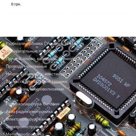
0
грн.
Радиоэлектроника (Украина, Китай)
Измерительные приборы
Припой, олово, канифоль, термопаста
Провода монтажные
Нихром, манганин, константан
Запчасти для бытовой техники:
пылесосам, микроволновкам
Радиоаппаратура бытовая
Авто радиоэлектроника
Электрооборудование
Электроинструмент
Металлообработка