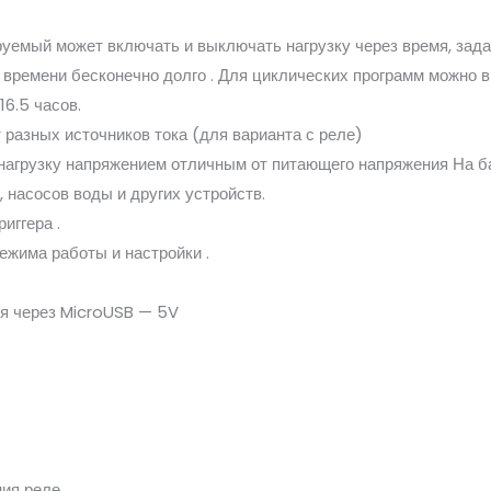
уемый может включать и выключать нагрузку через время, зад
 времени бесконечно долго . Для циклических программ можно в
16.5 часов.
разных источников тока (для варианта с реле)
 нагрузку напряжением отличным от питающего напряжения На б
 насосов воды и других устройств.
иггера .
ежима работы и настройки .
я через MicroUSB — 5V
ния реле