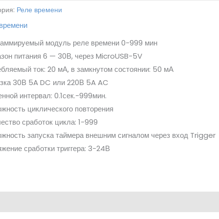
ория:
Реле времени
 времени
раммируемый модуль реле времени 0-999 мин
зон питания 6 — 30В, через MicroUSB-5V
бляемый ток: 20 мА, в замкнутом состоянии: 50 мА
узка 30В 5A DC или 220В 5A AC
нной интервал: 0.1сек.-999мин.
жность циклического повторения
ество сработок цикла: 1-999
жность запуска таймера внешним сигналом через вход Trigger
жение сработки триггера: 3-24В