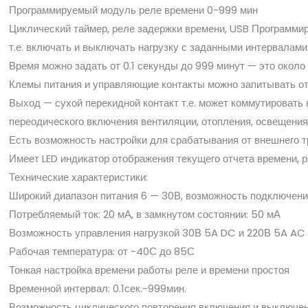
Программируемый модуль реле времени 0-999 мин
Циклический таймер, реле задержки времени, USB Программир
т.е. включать и выключать нагрузку с заданными интервалами
Время можно задать от 0.1 секунды до 999 минут — это около 
Клемы питания и управляющие контакты можно запитывать от 
Выход — сухой перекидной контакт т.е. может коммутировать
переодического включения вентиляции, отопления, освещения,
Есть возможность настройки для срабатывания от внешнего тр
Имеет LED индикатор отображения текущего отчета времени, р
Технические характеристики:
Широкий диапазон питания 6 — 30В, возможность подключени
Потребляемый ток: 20 мА, в замкнутом состоянии: 50 мА
Возможность управления нагрузкой 30В 5A DC и 220В 5A AC
Рабочая температура: от -40С до 85С
Тонкая настройка времени работы реле и времени простоя
Временной интервал: 0.1сек.-999мин.
Возможность циклического повторения включения и выключе