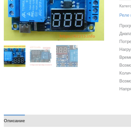
Катег
Реле
Прог
Диапа
Потре
Нагр
Време
Возмо
Колич
Возмо
Напря
Описание