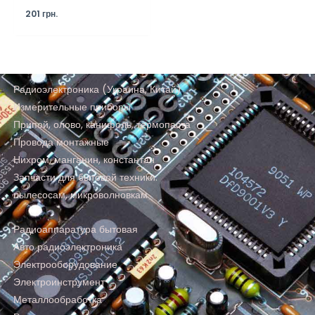
201
грн.
Радиоэлектроника (Украина, Китай)
Измерительные приборы
Припой, олово, канифоль, термопаста
Провода монтажные
Нихром, манганин, константан
Запчасти для бытовой техники:
пылесосам, микроволновкам
Радиоаппаратура бытовая
Авто радиоэлектроника
Электрооборудование
Электроинструмент
Металлообработка