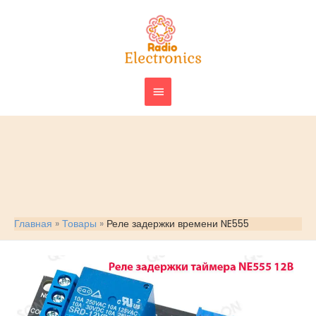
Перейти
ГЛАВНОЕ
к
МЕНЮ
содержимому
Главная
Товары
Реле задержки времени NE555