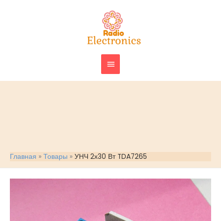
Перейти
ГЛАВНОЕ
к
МЕНЮ
содержимому
Главная
Товары
УНЧ 2х30 Вт TDA7265