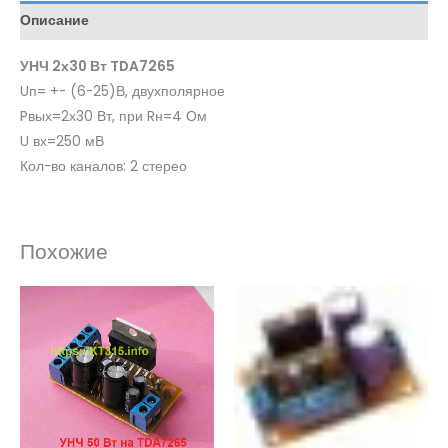
Описание
УНЧ 2х30 Вт TDA7265
Uп= +- (6-25)В, двухполярное
Pвых=2х30 Вт, при Rн=4 Ом
U вх=250 мВ
Кол-во каналов: 2 стерео
Похожие