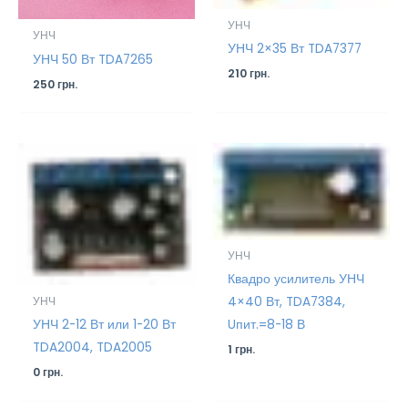
УНЧ
УНЧ
УНЧ 2×35 Вт TDA7377
УНЧ 50 Вт TDA7265
210
грн.
250
грн.
УНЧ
Квадро усилитель УНЧ
4×40 Вт, TDA7384,
УНЧ
УНЧ 2-12 Вт или 1-20 Вт
Uпит.=8-18 В
TDA2004, TDA2005
1
грн.
0
грн.