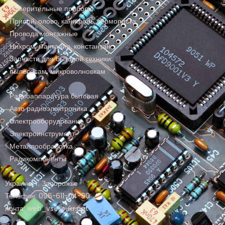
Измерительные приборы
Припой, олово, канифоль, термопаста
Провода монтажные
Нихром, манганин, константан
Запчасти для бытовой техники:
пылесосам, микроволновкам
Радиоаппаратура бытовая
Авто радиоэлектроника
Электрооборудование
Электроинструмент
Металлообработка
Радикомпоненты
Украина, г. Запорожье
Телефон: 096-611-04-90
почта: web_vse@ukr.net