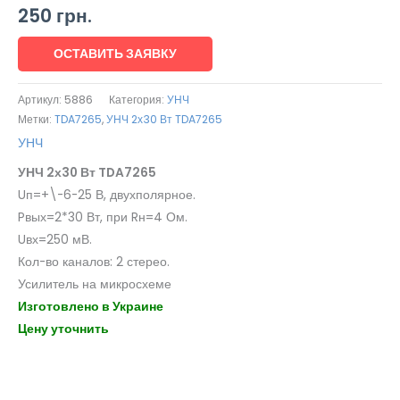
250
грн.
ОСТАВИТЬ ЗАЯВКУ
Артикул:
5886
Категория:
УНЧ
Метки:
TDA7265
,
УНЧ 2х30 Вт TDA7265
УНЧ
УНЧ 2х30 Вт TDA7265
Uп=+\-6-25 В, двухполярное.
Pвых=2*30 Вт, при Rн=4 Ом.
Uвх=250 мВ.
Кол-во каналов: 2 стерео.
Усилитель на микросхеме
Изготовлено в Украине
Цену уточнить