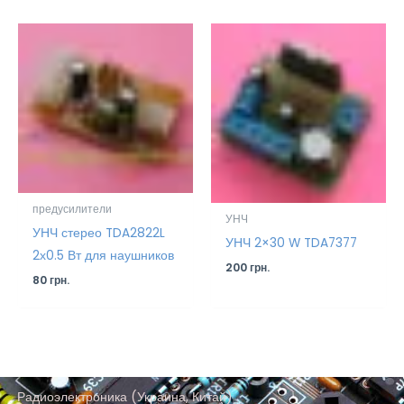
предусилители
УНЧ
УНЧ стерео TDA2822L
УНЧ 2×30 W TDA7377
2х0.5 Вт для наушников
200
грн.
80
грн.
Радиоэлектроника (Украина, Китай)