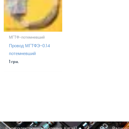
МГТФ-потемневший
Провод МГТФЭ-0.14
потемневший
1
грн.
Радиоэлектроника (Украина, Китай)
Радиоап