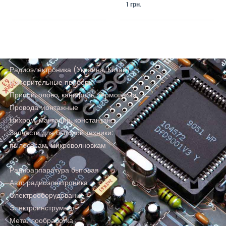
1
грн.
Радиоэлектроника (Украина, Китай)
Измерительные приборы
Припой, олово, канифоль, термопаста
Провода монтажные
Нихром, манганин, константан
Запчасти для бытовой техники:
пылесосам, микроволновкам
Радиоаппаратура бытовая
Авто радиоэлектроника
Электрооборудование
Электроинструмент
Металлообработка