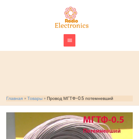
Перейти
ГЛАВНОЕ
к
МЕНЮ
содержимому
Главная
Товары
Провод МГТФ-0.5 потемневший