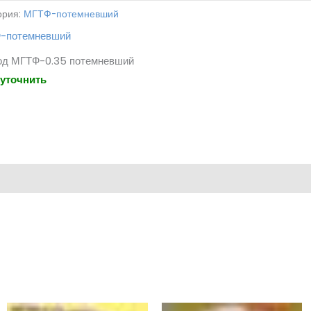
ория:
МГТФ-потемневший
-потемневший
од МГТФ-0.35 потемневший
 уточнить