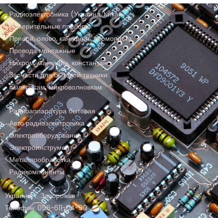
Радиоэлектроника (Украина, Китай)
Измерительные приборы
Припой, олово, канифоль, термопаста
Провода монтажные
Нихром, манганин, константан
Запчасти для бытовой техники:
пылесосам, микроволновкам
Радиоаппаратура бытовая
Авто радиоэлектроника
Электрооборудование
Электроинструмент
Металлообработка
Радикомпоненты
Украина, г. Запорожье
Телефон: 096-611-04-90