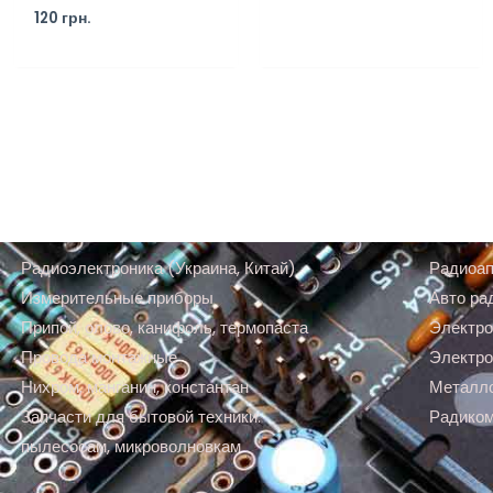
120
грн.
Радиоэлектроника (Украина, Китай)
Радиоап
Измерительные приборы
Авто ра
Припой, олово, канифоль, термопаста
Электро
Провода монтажные
Электро
Нихром, манганин, константан
Металл
Запчасти для бытовой техники:
Радико
пылесосам, микроволновкам