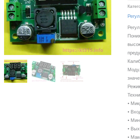
Катег
Регу
Регул
Пониж
высок
преду
Калиб
Модул
значе
Режим
Техни
• Мик
• Вхо
• Мин
• Вых
• Мак