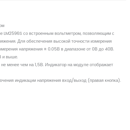
ом
ме LM2596S со встроенным вольтметром, позволяющим с
ряжения. Для обеспечения высокой точности измерения
мерения напряжения ± 0.05В в диапазоне от 0В до 40В.
В и выше.
не менее чем на 1,5В. Индикатор на модуле отображает
ючения индикации напряжения вход/выход (правая кнопка).