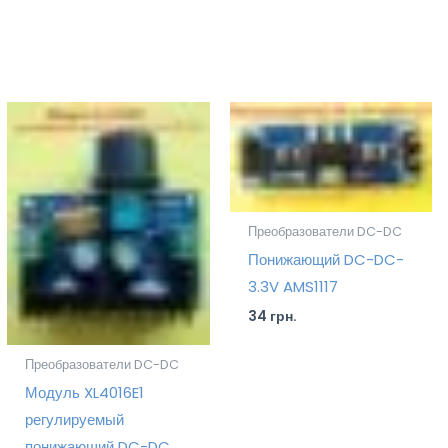
Преобразователи DC-DC
Понижающий DC-DC-
3.3V AMS1117
34
грн.
Преобразователи DC-DC
Модуль XL4016E1
регулируемый
понижающий DC-DC