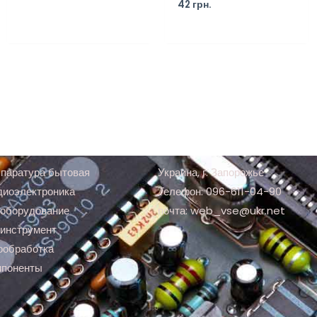
42
грн.
паратура бытовая
Украина, г. Запорожье
диоэлектроника
Телефон: 096-611-04-90
оборудование
почта: web_vse@ukr.net
инструмент
ообработка
мпоненты