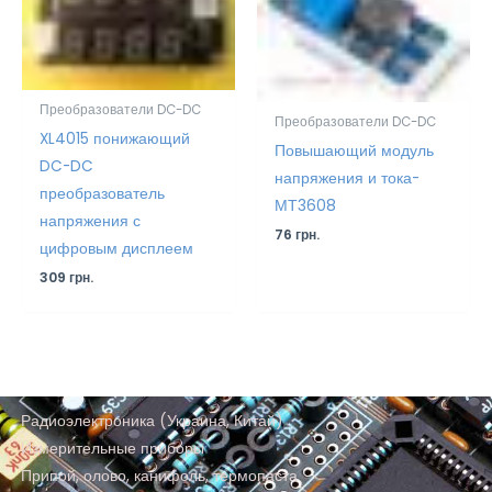
Преобразователи DC-DC
Преобразователи DC-DC
XL4015 понижающий
Повышающий модуль
DC-DC
напряжения и тока-
преобразователь
МТ3608
напряжения с
76
грн.
цифровым дисплеем
309
грн.
Радиоэлектроника (Украина, Китай)
Измерительные приборы
Припой, олово, канифоль, термопаста