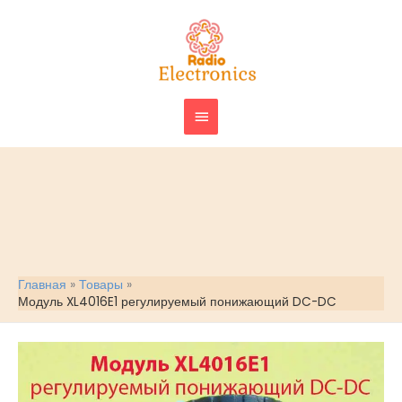
Перейти
ГЛАВНОЕ
к
МЕНЮ
содержимому
Главная
Товары
Модуль XL4016E1 регулируемый понижающий DC-DC