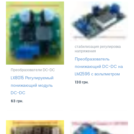
стабилизация регулировка
напряжения
Преобразователь
понижающий DC-DC на
Преобразователи DC-DC
LM2596 с вольтметром
LX8015 Регулируемый
130
грн.
понижающий модуль
DC-DC
63
грн.