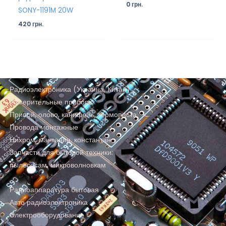
0
грн.
SONY-1191M 20W
420
грн.
Радиоэлектроника (Украина, Китай)
Измерительные приборы
Припой, олово, канифоль, термопаста
Провода монтажные
Нихром, манганин, константан
Запчасти для бытовой техники:
пылесосам, микроволновкам
Радиоаппаратура бытовая
Авто радиоэлектроника
Электрооборудование