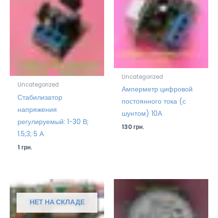
Uncategorized
Uncategorized
Амперметр цифровой
Стабилизатор
постоянного тока (с
напряжения
шунтом) 10А
регулируемый: 1-30 В;
130
грн.
1.5;3; 5 А
1
грн.
НЕТ НА СКЛАДЕ