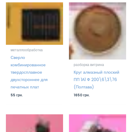
металлообработка
Сверло
комбинированное
разборка витрина
Круг алмазный плоский
твердосплавное
ПП 1А1 Ф 200\6\3\76
двухстороннее для
(Полтава)
печатных плат
1650
грн.
55
грн.