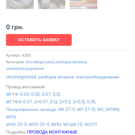
0
грн.
ОСТАВИТЬ ЗАЯВКУ
Артикул:
4255
Категории:
Uncategorized
,
разборка витрина
,
электрооборудование
Uncategorized
,
разборка витрина
,
электрооборудование
Провод монтажный
МГТФ-0.03; 0.05; 0.07; 0,12.
МГТФЭ-0.07; 2
×
0.07; 0.12; 2×0.2; 2×0.12; 0.35.
Посеребренные провода: МК 27-11; МП 37-12; МС; МТФМ,
МПЭ.
МПО 23-11; МПО 33-11; МПО; МГШВ-1.5; МЛТП
Подробно
ПРОВОДА МОНТАЖНЫЕ