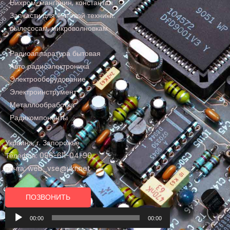
Нихром, манганин, константан
Запчасти для бытовой техники:
пылесосам, микроволновкам
Радиоаппаратура бытовая
Авто радиоэлектроника
Электрооборудование
Электроинструмент
Металлообработка
Радикомпоненты
Украина, г. Запорожье
Телефон: 096-611-04-90
почта: web_vse@ukr.net
ПОЗВОНИТЬ
Аудиоплеер
00:00
00:00