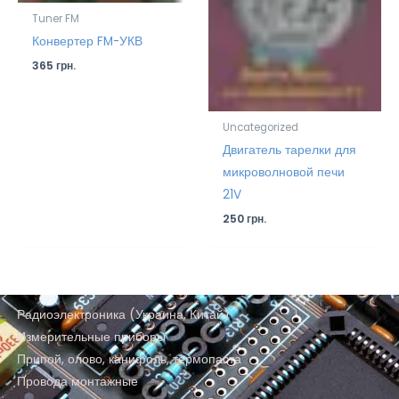
Tuner FM
Конвертер FM-УКВ
365
грн.
Uncategorized
Двигатель тарелки для
микроволновой печи
21V
250
грн.
Радиоэлектроника (Украина, Китай)
Измерительные приборы
Припой, олово, канифоль, термопаста
Провода монтажные