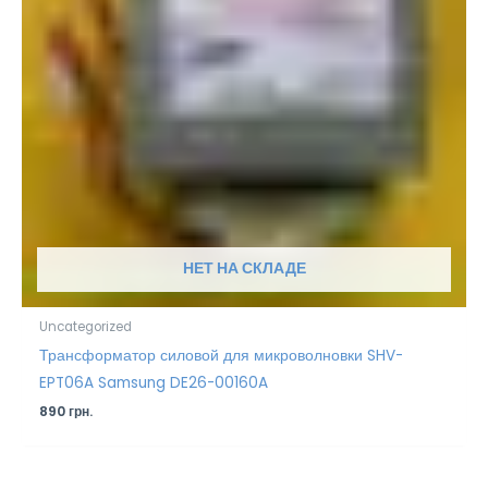
НЕТ НА СКЛАДЕ
Uncategorized
Трансформатор силовой для микроволновки SHV-
EPT06A Samsung DE26-00160A
890
грн.