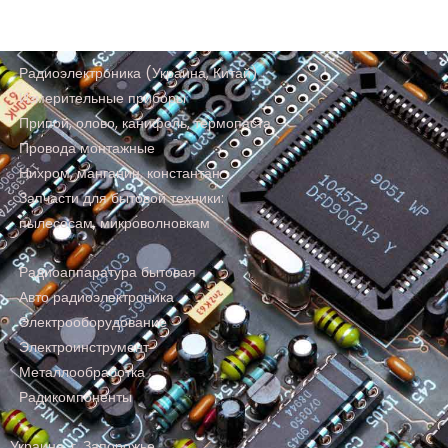
Радиоэлектроника (Украина, Китай)
Измерительные приборы
Припой, олово, канифоль, термопаста
Провода монтажные
Нихром, манганин, константан
Запчасти для бытовой техники:
пылесосам, микроволновкам
Радиоаппаратура бытовая
Авто радиоэлектроника
Электрооборудование
Электроинструмент
Металлообработка
Радикомпоненты
Украина, г. Запорожье