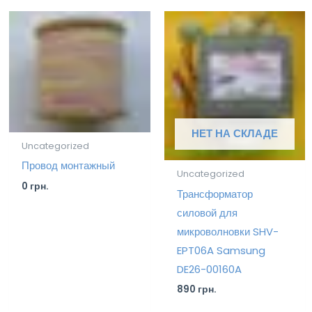
НЕТ НА СКЛАДЕ
Uncategorized
Провод монтажный
Uncategorized
0
грн.
Трансформатор
силовой для
микроволновки SHV-
EPT06A Samsung
DE26-00160A
890
грн.