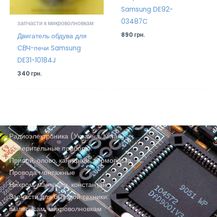
Samsung DE92-
03487C
запчасти к микроволновкам
890
грн.
Двигатель обдува для
СВЧ-печи Samsung
DE31-10184J
340
грн.
Радиоэлектроника (Украина, Китай)
Измерительные приборы
Припой, олово, канифоль, термопаста
Провода монтажные
Нихром, манганин, константан
Запчасти для бытовой техники:
пылесосам, микроволновкам