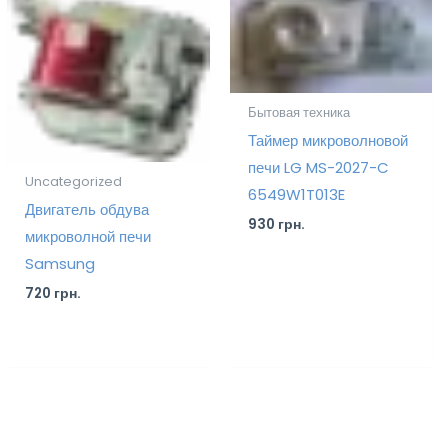
Бытовая техника
Таймер микроволновой
печи LG MS-2027-C
Uncategorized
6549W1T013E
Двигатель обдува
930
грн.
микроволной печи
Samsung
720
грн.