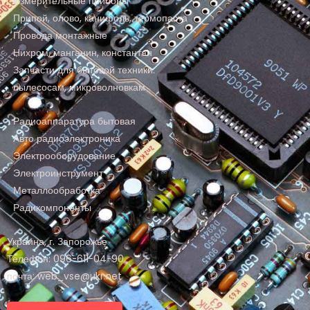
Измерительные приборы
Припой, олово, канифоль, термопаста
Провода монтажные
Нихром, манганин, константан
Запчасти для бытовой техники:
пылесосам, микроволновкам
Радиоаппаратура бытовая
Авто радиоэлектроника
Электрооборудование
Электроинструмент
Металлообработка
Радикомпоненты
Украина, г. Запорожье
Телефон: 096-611-04-90
почта: web_vse@ukr.net