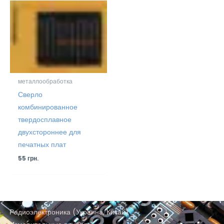
металлообработка
Сверло
комбинированное
твердосплавное
двухстороннее для
печатных плат
55
грн.
Радиоэлектроника (Украина, Китай)