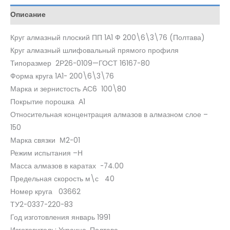
Описание
Круг алмазный плоский ПП 1А1 Ф 200\6\3\76 (Полтава)
Круг алмазный шлифовальный прямого профиля
Типоразмер 2Р26-0109—ГОСТ 16167-80
Форма круга 1А1- 200\6\3\76
Марка и зернистость АС6 100\80
Покрытие порошка А1
Относительная концентрация алмазов в алмазном слое –
150
Марка связки М2-01
Режим испытания –Н
Масса алмазов в каратах -74.00
Предельная скорость м\с 40
Номер круга 03662
ТУ2-0337-220-83
Год изготовления январь 1991