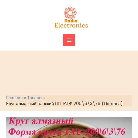
Перейти
ГЛАВНОЕ
к
МЕНЮ
содержимому
Главная
Товары
Круг алмазный плоский ПП 1А1 Ф 200\6\3\76 (Полтава)