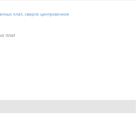
атных плат
,
сверло центровочное
ых плат