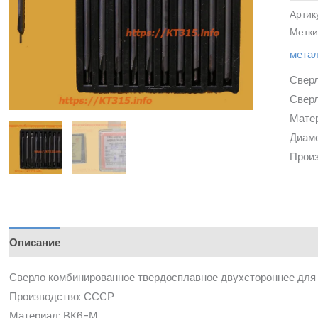
Артик
Метки
мета
Сверл
Сверл
Мате
Диамет
Прои
Описание
Сверло комбинированное твердосплавное двухстороннее для
Производство: СССР
Материал: ВК6-М