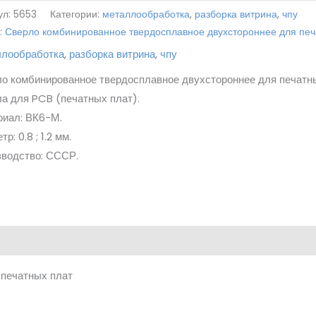
ул:
5653
Категории:
металлообработка
,
разборка витрина
,
чпу
:
Сверло комбинированное твердосплавное двухстороннее для печ
ллообработка
,
разборка витрина
,
чпу
о комбинированное твердосплавное двухстороннее для печатн
а для PCB (печатных плат).
риал: ВК6-М.
р: 0.8 ; 1.2 мм.
зводство: СССР.
 печатных плат