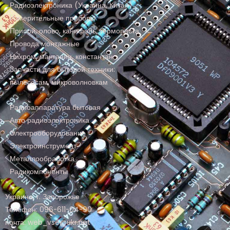
Радиоэлектроника (Украина, Китай)
Измерительные приборы
Припой, олово, канифоль, термопаста
Провода монтажные
Нихром, манганин, константан
Запчасти для бытовой техники:
пылесосам, микроволновкам
Радиоаппаратура бытовая
Авто радиоэлектроника
Электрооборудование
Электроинструмент
Металлообработка
Радикомпоненты
Украина, г. Запорожье
Телефон: 096-611-04-90
почта: web_vse@ukr.net