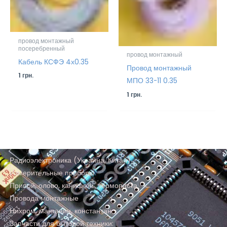
провод монтажный
посеребренный
провод монтажный
Кабель КСФЭ 4х0.35
Провод монтажный
1
грн.
МПО 33-11 0.35
1
грн.
Радиоэлектроника (Украина, Китай)
Измерительные приборы
Припой, олово, канифоль, термопаста
Провода монтажные
Нихром, манганин, константан
Запчасти для бытовой техники: