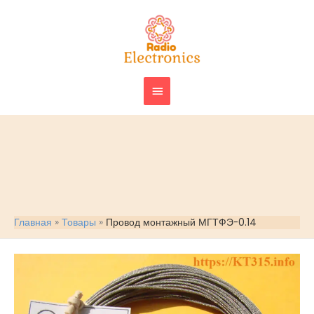
Перейти
ГЛАВНОЕ
к
МЕНЮ
содержимому
Главная
Товары
Провод монтажный МГТФЭ-0.14