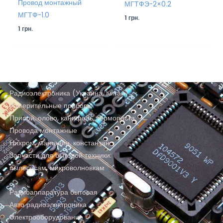
Провод монтажный
МГТФЭ-2×0.2
МГТФ-1.0
1
грн.
1
грн.
Радиоэлектроника (Украина, Китай)
Измерительные приборы
Припой, олово, канифоль, термопаста
Провода монтажные
Нихром, манганин, константан
Запчасти для бытовой техники:
пылесосам, микроволновкам
Радиоаппаратура бытовая
Авто радиоэлектроника
Электрооборудование