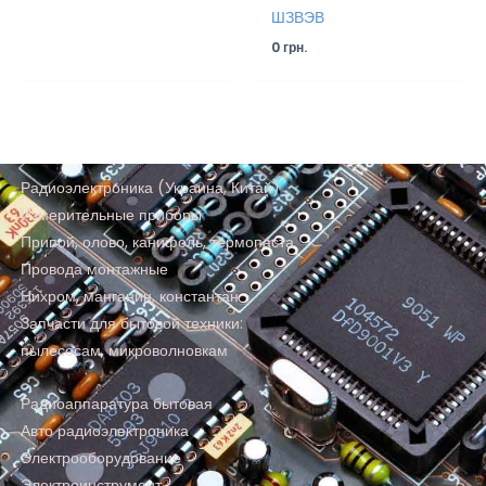
ШЗВЭВ
0
грн.
Радиоэлектроника (Украина, Китай)
Измерительные приборы
Припой, олово, канифоль, термопаста
Провода монтажные
Нихром, манганин, константан
Запчасти для бытовой техники:
пылесосам, микроволновкам
Радиоаппаратура бытовая
Авто радиоэлектроника
Электрооборудование
Электроинструмент