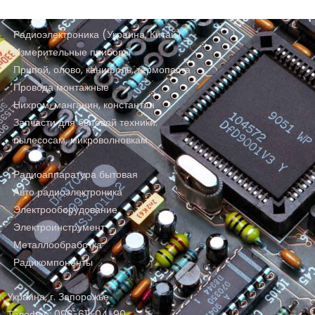
Радиоэлектроника (Украина, Китай)
Измерительные приборы
Припой, олово, канифоль, термопаста
Провода монтажные
Нихром, манганин, константан
Запчасти для бытовой техники:
пылесосам, микроволновкам
Радиоаппаратура бытовая
Авто радиоэлектроника
Электрооборудование
Электроинструмент
Металлообработка
Радикомпоненты
Украина, г. Запорожье
Телефон: 096-611-04-90