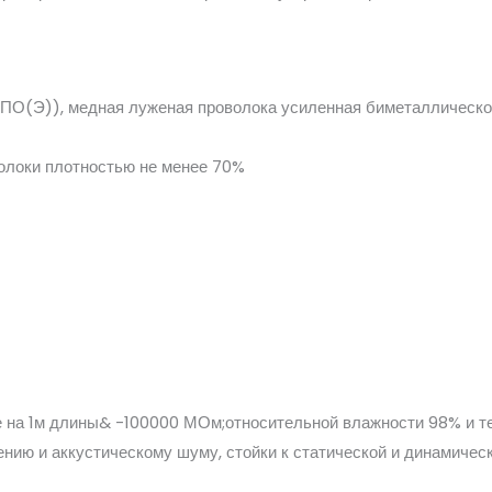
ПО(Э)), медная луженая проволока усиленная биметаллическ
локи плотностью не менее 70%
ое на 1м длины& -100000 МОм;относительной влажности 98% и 
ению и аккустическому шуму, стойки к статической и динамиче