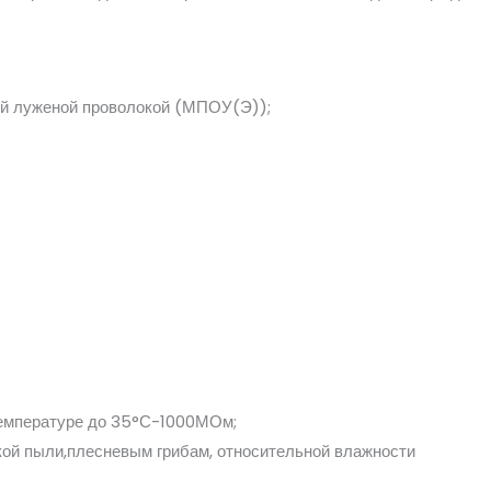
ой луженой проволокой (МПОУ(Э));
температуре до 35°С-1000МОм;
ской пыли,плесневым грибам, относительной влажности