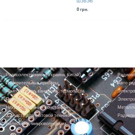
ШЗВЭВ
0
грн.
Радиоэлектроника (Украина, Китай)
Радиоап
Измерительные приборы
Авто ра
Припой, олово, канифоль, термопаста
Электро
Провода монтажные
Электро
Нихром, манганин, константан
Металл
Запчасти для бытовой техники:
Радико
пылесосам, микроволновкам