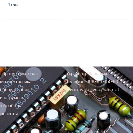
1
грн.
паратура бытовая
Украина, г. Запорожье
диоэлектроника
Телефон: 096-611-04-90
оборудование
почта: web_vse@ukr.net
инструмент
ообработка
мпоненты