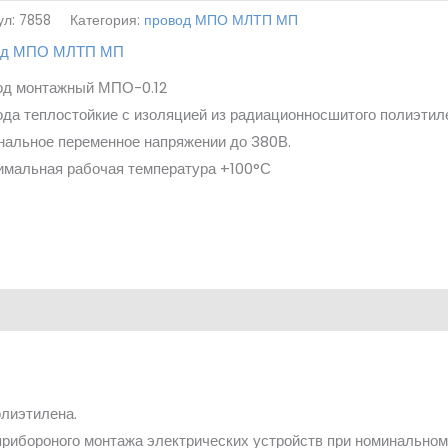
ул:
7858
Категория:
провод МПО МЛТП МП
од МПО МЛТП МП
од монтажный МПО-0.12
да теплостойкие с изоляцией из радиационносшитого полиэтил
альное переменное напряжении до 380В.
имальная рабочая температура +100°С
олиэтилена.
ибороного монтажа электрических устройств при номинальном 