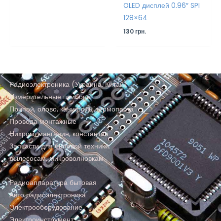
OLED дисплей 0.96″ SPI
128×64
130
грн.
Радиоэлектроника (Украина, Китай)
Измерительные приборы
Припой, олово, канифоль, термопаста
Провода монтажные
Нихром, манганин, константан
Запчасти для бытовой техники:
пылесосам, микроволновкам
Радиоаппаратура бытовая
Авто радиоэлектроника
Электрооборудование
Электроинструмент