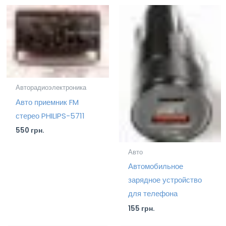
Авторадиоэлектроника
Авто приемник FM
стерео PHILIPS-5711
550
грн.
Авто
Автомобильное
зарядное устройство
для телефона
155
грн.