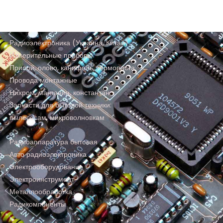
Радиоэлектроника (Украина, Китай)
Измерительные приборы
Припой, олово, канифоль, термопаста
Провода монтажные
Нихром, манганин, константан
Запчасти для бытовой техники:
пылесосам, микроволновкам
Радиоаппаратура бытовая
Авто радиоэлектроника
Электрооборудование
Электроинструмент
Металлообработка
Радикомпоненты