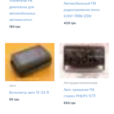
Усилители FM
Автомобильный FM
диапазона для
радиоприемник моно
автомобильных
SONY-1191M 20W
автомагнитол
420
грн.
180
грн.
Авторадиоэлектроника
Авто
Авто приемник FM
Вольтметр авто 12-24 В
стерео PHILIPS-5711
55
грн.
550
грн.