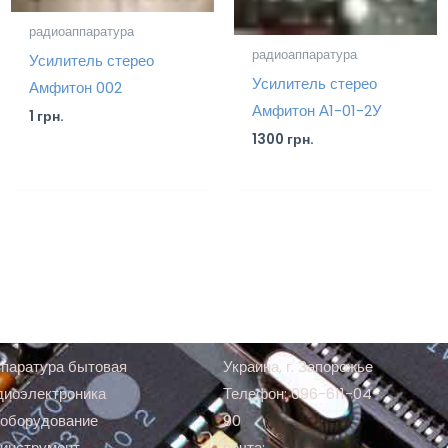
радиоаппаратура
радиоаппаратура
Усилитель стерео
Усилитель стерео
Амфитон 002
Амфитон А1-01-2У
1
грн.
1300
грн.
паратура бытовая
Украина, г. Запорожье
диоэлектроника
Телефон: 096-611-04-
оборудование
90
инструмент
почта: