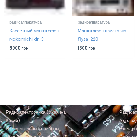
радиоаппаратура
радиоаппаратура
Кассетный магнитофон
Магнитофон приставка
Nakamichi dr-3
Яуза-220
8900
грн.
1300
грн.
Радиоэлектроника (Украина,
Радиоап
Китай)
Авто ра
Измерительные приборы
Электро
Припой, олово, канифоль,
Электро