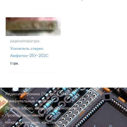
радиоаппаратура
Усилитель стерео
Амфитон-25У-202С
1
грн.
Радиоэлектроника (Украина, Китай)
Измерительные приборы
Припой, олово, канифоль, термопаста
Провода монтажные
Нихром, манганин, константан