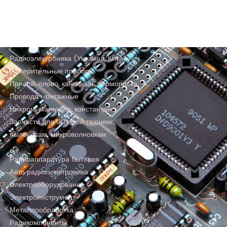
Радиоэлектроника (Украина, Китай)
Измерительные приборы
Припой, олово, канифоль, термопаста
Провода монтажные
Нихром, манганин, константан
Запчасти для бытовой техники:
пылесосам, микроволновкам
Радиоаппаратура бытовая
Авто радиоэлектроника
Электрооборудование
Электроинструмент
Металлообработка
Радикомпоненты