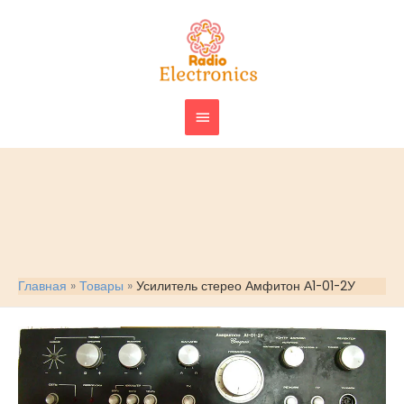
Перейти
ГЛАВНОЕ
к
МЕНЮ
содержимому
Главная
Товары
Усилитель стерео Амфитон А1-01-2У