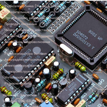
Радиоэлектроника (Украина, Китай)
Измерительные приборы
Припой, олово, канифоль, термопаста
Провода монтажные
Нихром, манганин, константан
Запчасти для бытовой техники:
пылесосам, микроволновкам
Радиоаппаратура бытовая
Авто радиоэлектроника
Электрооборудование
Электроинструмент
Металлообработка
Радикомпоненты
Украина, г. Запорожье
Телефон: 096-611-04-90